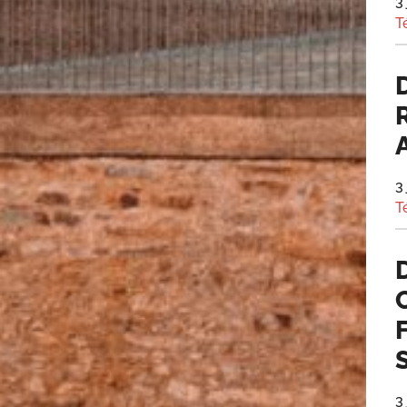
3
T
3
T
3