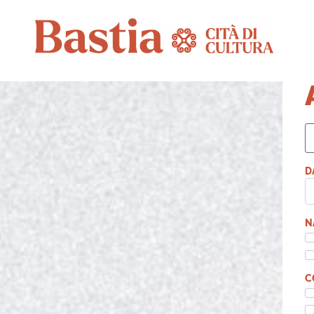
D
N
C