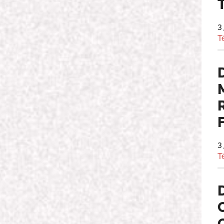
3
T
3
T