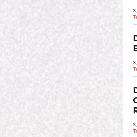
3
T
3
T
3
T