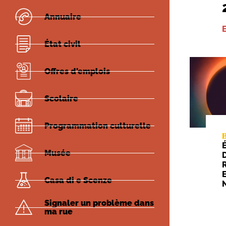
Annuaire
État civil
Offres d'emplois
Scolaire
Programmation culturelle
Musée
Casa di e Scenze
Signaler un problème dans
ma rue