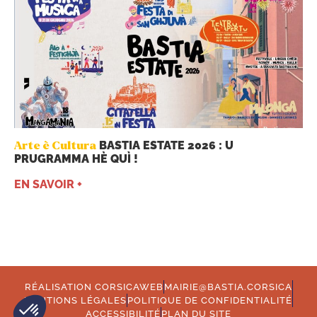
BASTIA ESTATE 2026 : U
Arte è Cultura
PRUGRAMMA HÈ QUÌ !
EN SAVOIR +
RÉALISATION CORSICAWEB
MAIRIE@BASTIA.CORSICA
MENTIONS LÉGALES
POLITIQUE DE CONFIDENTIALITÉ
ACCESSIBILITÉ
PLAN DU SITE