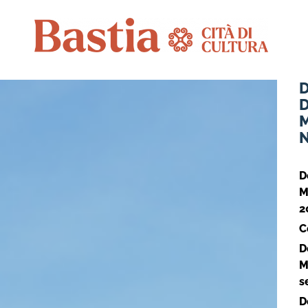
M
D
M
2
C
D
M
s
D