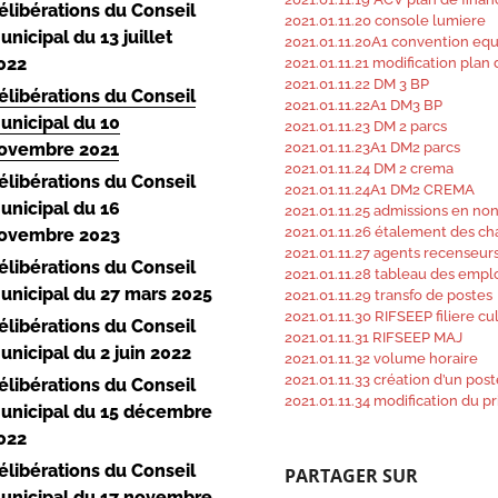
élibérations du Conseil
2021.01.11.20 console lumiere
unicipal du 13 juillet
2021.01.11.20A1 convention eq
022
2021.01.11.21 modification pla
2021.01.11.22 DM 3 BP
élibérations du Conseil
2021.01.11.22A1 DM3 BP
unicipal du 10
2021.01.11.23 DM 2 parcs
ovembre 2021
2021.01.11.23A1 DM2 parcs
2021.01.11.24 DM 2 crema
élibérations du Conseil
2021.01.11.24A1 DM2 CREMA
unicipal du 16
2021.01.11.25 admissions en non
2021.01.11.26 étalement des c
ovembre 2023
2021.01.11.27 agents recenseur
élibérations du Conseil
2021.01.11.28 tableau des empl
unicipal du 27 mars 2025
2021.01.11.29 transfo de postes
2021.01.11.30 RIFSEEP filiere cu
élibérations du Conseil
2021.01.11.31 RIFSEEP MAJ
unicipal du 2 juin 2022
2021.01.11.32 volume horaire
2021.01.11.33 création d’un post
élibérations du Conseil
2021.01.11.34 modification du p
unicipal du 15 décembre
022
élibérations du Conseil
PARTAGER SUR
unicipal du 17 novembre