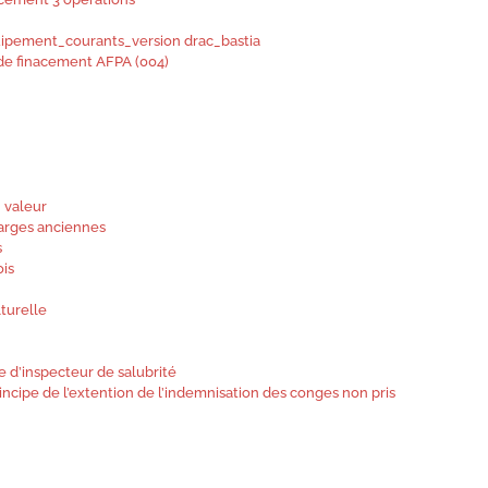
uipement_courants_version drac_bastia
n de finacement AFPA (004)
 valeur
harges anciennes
s
ois
lturelle
e d’inspecteur de salubrité
rincipe de l’extention de l’indemnisation des conges non pris