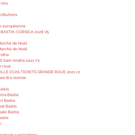
 vivu
tributions
ale européenne
. BASTIA-CORSICA 2028 V5
Marché de Noël
Marché de Noël
ndria
AS Sant Andria 2021 V2
e roue
VILLE CCAS TICKETS GRANDE ROUE 2021 v2
asa di e scenze
astia
tra Bastia
ri Bastia
al Bastia
ale Bastia
astia
c
ncement 3 opérations