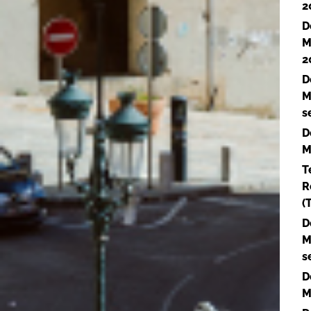
2
D
M
2
D
M
s
D
M
T
R
(
D
M
s
D
M