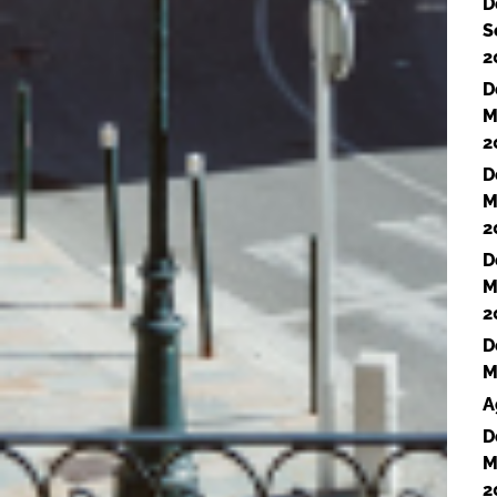
D
S
2
D
M
2
D
M
2
D
M
2
D
M
A
D
M
2