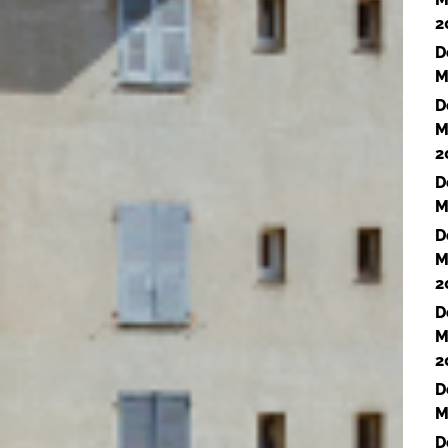
2
D
M
D
M
2
D
M
D
M
2
D
M
2
D
M
D