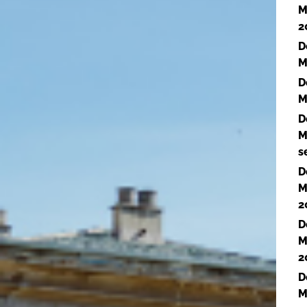
M
2
D
M
D
M
D
M
s
D
M
2
D
M
2
D
M