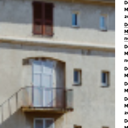
D
M
2
D
M
n
D
M
n
D
M
D
M
D
M
2
D
M