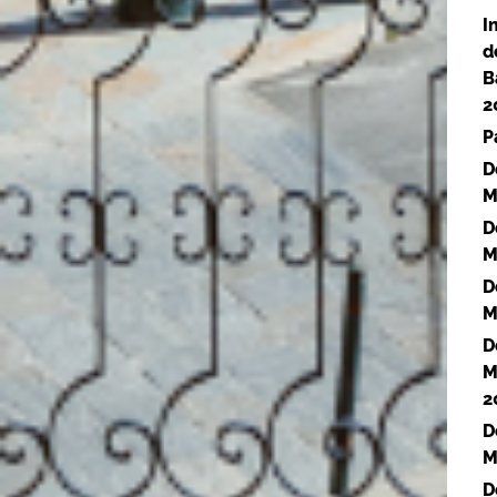
I
d
B
2
P
D
M
D
M
D
M
D
M
2
D
M
D