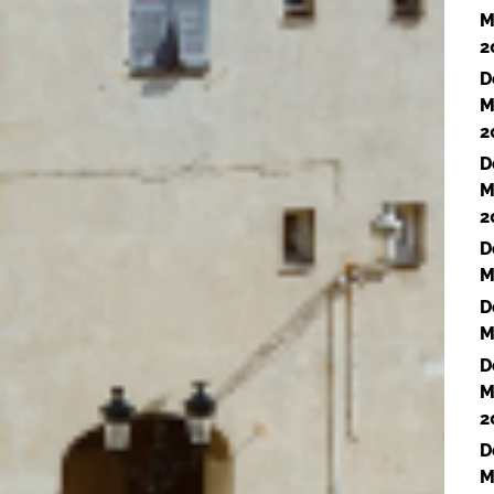
M
2
D
M
2
D
M
2
D
M
D
M
D
M
2
D
M