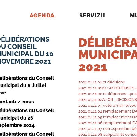
AGENDA
SERVIZII
M
DÉLIBÉRATIONS
DÉLIBÉRA
DU CONSEIL
MUNICIP
UNICIPAL DU 10
NOVEMBRE 2021
2021
élibérations du Conseil
2021.01.11.01 cr décisions
unicipal du 6 Juillet
2021.01.11.01A1 CR DEPENSES 
021
2021.01.11.02 cr dépenses -40 
2021.01.11.02A1 CR _DECISIONS 
ontactez-nous
2021.01.11.03 vote à main levée
élibérations du Conseil
2021.01.11.04 remplacement 
2021.01.11.05 remplacement DA
unicipal du 26
2021.01.11.06 remplacement DA
eptembre 2024
2021.01.11.07 correspondant d
élibérations du Conseil
2021.01.11.08 suppléants conse