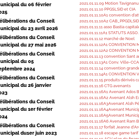
2021.01.11.09 Motion Tavignanu
unicipal du 06 février
2021.01.11.10 PPGSLSID et CIA
025
2021.01.11.10A1 convention d’at
élibérations du Conseil
2021.01.11.10A2 CAB_PPGDLSID
2021.01.11.11 asso Bastia capit
unicipal du 23 avril 2026
2021.01.11.11A1 STATUTS ASSO
élibérations du Conseil
2021.01.11.12 marché de Noel
unicipal du 27 mai 2026
2021.01.11.12A1 CONVENTION 
2021.01.11.12A2 CONVENTION 
élibérations du Conseil
2021.01.11.13 convention Sant a
unicipal du 05
2021.01.11.13A1 Conv. Ville-CC
eptembre 2024
2021.01.11.14 convention grand
2021.01.11.14A1 CONVENTION 
élibérations du Conseil
2021.01.11.15 produits dérivés c
unicipal du 26 janvier
2021.01.11.16 CTG avenants
2021.01.11.16A1 Avenant Ados B
023
2021.01.11.16A2 Avenant Alsh Ex
élibérations du Conseil
2021.01.11.16A3Avenant Alsh Pé
unicipal du 1er février
2021.01.11.16A4Avenant Municip
2021.01.11.16A5Avenant Municip
024
2021.01.11.16A6 Avenant Ram B
élibérations du Conseil
2021.01.11.17 forfait Jeanne d’Ar
unicipal du1er juin 2023
2021.01.11.18 escape game tarif
2021.01.11.19 ACV plan de fina