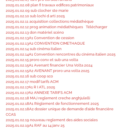
2025.01.02.08 plan fi travaux edifices patrimoniaux
2025.01.02.09 sub clocher ste marie
2025.01.02.10 sub lochi d arti 2025
2025.01.02.11 acquisition collections médiathèque
2025.01.02.12 prog animation médiathèques
Télécharger
2025.01.02.13 don matériel scéno
2025.01.02.13A1 Convention de cession
2025.01.02.13A2 CONVENTION CIMETHAQUE
2025.01.02.14 sub cinéma italien
2025.01.02.14A1 Convention rencontres du cinéma italien 2025
2025.01.02.15 proro conv et sub una volta
2025.01.02.15A1 Avenant financier Una Volta 2024
2025.01.02.15A2 AVENANT proro una volta 2025
2025.01.02.16 sub coop sco
2025.01.02.17 modif tarifs ACM
2025.01.02.17A1 R I ATL 2025
2025.01.02.17A2 ANNEXE TARIFS ACM
2025.01.02.18 MAJ reglement creche anghjulelli
2025.01.02.18A1 Règlement de fonctionnement 2025
2025.01.02.18A2 dossier unique de demande d’aide financière
CCAS
2025.01.02.19 nouveau reglement des aides sociales
2025.01.02.19A1 RAF au 14 janv 25