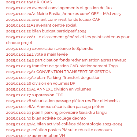
2025.01.02.19A2 RI CCAS
2025.01.02.20 avenant conv logements et gestion de flux
2025.01.02.20A1 Mairie Bastia_Annexes conv° GEF – MAJ 2025
2025.01.02.21 avenant conv invst fonds locaux CAF
2025.01.02.21A1 avenant centre social
2025.01.02.22 bilan budget participatif 2024
2025.01.02.22A1 Le classement général et les points obtenus pour
chaque projet
2025.01.02.23 exoneration créance le Splendid
2025.01.02.24.1 vote à main levée
2025.01.02.24.2 participation fonds redynamisation apres travaux
2025.01.02.25 transfert de gestion CAB-stationnement Toga
2025.01.02.25A1 CONVENTION TRANSFERT DE GESTION
2025.01.02.25A2 plan-Parking_Transfert de gestion
2025.01.02.26 division en volumes DP
2025.01.02.26A1 ANNEXE division en volumes
2025.01.02.27 suppression EDD
2025.01.02.28 sécurisation passage piéton res Fior di Macchia
2025.01.02.28A1 Annexe sécurisation passage piéton
2025.01.02.29 plan fi parking provisoire Gara di u fangu
2025.01.02.30 bilan activité collège déonto
2025.01.02.30A1 bilan activité collège détontologie 2023-2024
2025.01.02.31 création postes PM suite réussite concours
2025.01.02.32 augmentation VH