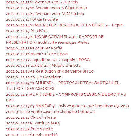
2021.01.12.13A1 Avenant 2021 A Cioccia
2021.01.12.13A2 Avenant 2021 A Ciucciarella
2021.01.12.13A3 Avenant 2021 ACM Calloni
2021.01.12.14 ilot de la poste
2021.01.12.14A1 MODALITES CESSION ILOT LA POSTE 4 – Copie
2021.01.12.15 PLU N°10
2021.01.12.15A1 MODIFICATION PLU 10_RAPPORT DE
PRESENTATION modif suite remarque Préfet
2021.01.12.15A2 courrier Préfet
2021.01.12.16 modif 1 PUP curbaia
2021.01.12.17 acquisition rue Josephine POGGI
2021.01.12.18 acquisition Molaro a rinella
2021.01.12.18A1 Restitution prix de vente BH 20
2021.01.12.19 10 rue Napoleon
2021.01.12.19A1 ANNEXE 1 – PROTOCOLE TRANSACTIONNEL
TULLIO ET SES ASSOCIES
2021.01.12.19A2 ANNEXE 2 – COMPROMIS CESSION DE DROIT AU
BAIL
2021.01.12.19A3 ANNEXE 3 – avis vv murs 10 rue Napoléon 09-2021
2021.01.12.20 vente cave rue chanoine Letteron
2021.01.12.21 Cardu in festa
2021.01.12.21A1 cardu in festa
2021.01.12.22 Pole surdité
2021.01.12.22A1 pole surdité