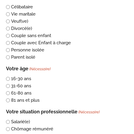
Célibataire
Vie maritale
Veuf(ve)
Divorcé(e)
Couple sans enfant
Couple avec Enfant à charge
Personne isolée
Parent isolé
Votre âge
(Nécessaire)
16-30 ans
31-60 ans
61-80 ans
81 ans et plus
Votre situation professionnelle
(Nécessaire)
Salarié(e)
Chômage rémunéré