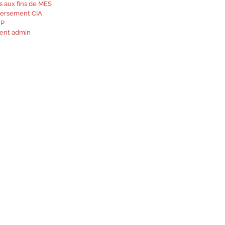
s aux fins de MES
 versement CIA
FP
gent admin