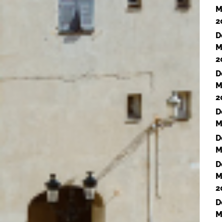
M
2
D
M
2
D
M
2
D
M
D
M
D
M
2
D
M