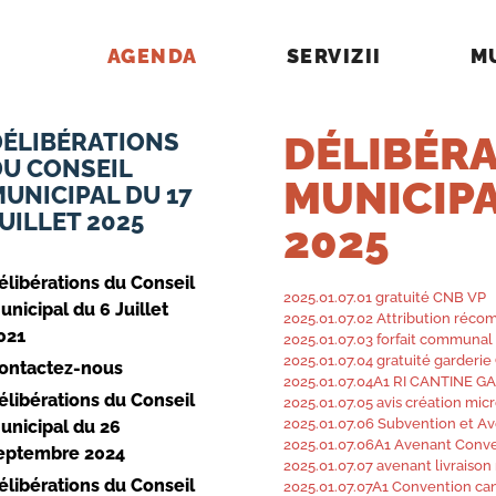
AGENDA
SERVIZII
M
DÉLIBÉRATIONS
DÉLIBÉRA
DU CONSEIL
MUNICIPA
UNICIPAL DU 17
UILLET 2025
2025
élibérations du Conseil
2025.01.07.01 gratuité CNB VP
unicipal du 6 Juillet
2025.01.07.02 Attribution réco
021
2025.01.07.03 forfait communa
2025.01.07.04 gratuité garderie
ontactez-nous
2025.01.07.04A1 RI CANTINE G
élibérations du Conseil
2025.01.07.05 avis création mic
2025.01.07.06 Subvention et A
unicipal du 26
2025.01.07.06A1 Avenant Conv
eptembre 2024
2025.01.07.07 avenant livraison
élibérations du Conseil
2025.01.07.07A1 Convention can