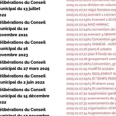
élibérations du Conseil
2025.01.07.21 division en volum
unicipal du 13 juillet
2025.01.07.22 régul fonciere e
022
2025.01.07.23 avenant 1 conven
2025.01.07.23A1 Avenant 1 SC
élibérations du Conseil
2025.01.07.24 MAD AMMAC
unicipal du 10
2025.01.07.24A1 convention 
ovembre 2021
2025.01.07.25 avenant 4 GEMAP
2025.01.07.25A1 Convention ge
élibérations du Conseil
2025.01.07.25A2 ANNEXE -AV
unicipal du 16
2025.01.07.26 plans fi urbains
2025.01.07.27 plan fi fonds de 
ovembre 2023
2025.01.07.28 groupement c
élibérations du Conseil
2025.01.07.28A1 Convention_
unicipal du 27 mars 2025
2025.01.07.29 modif RI scolaire
2025.01.07.29A1 REGLEMENT 
élibérations du Conseil
2025.01.07.29A2 RI TEMPS PER
unicipal du 2 juin 2022
2025.01.07.29A3 RI atsem 2025
2025.01.07.29A4 RI cantinieres 
élibérations du Conseil
2025.01.07.30 suppression gard
unicipal du 15 décembre
2025.01.07.31 avancements de g
022
2025.01.07.32 avancements de g
2025.01.07.33 organisation ACM
élibérations du Conseil
2025.01.07.34 Augmentation de 
unicipal du 17 novembre