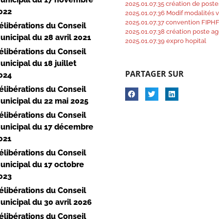
2025.01.07.35 création de poste
022
2025.01.07.36 Modif modalités
2025.01.07.37 convention FIPH
élibérations du Conseil
2025.01.07.38 création poste a
unicipal du 28 avril 2021
2025.01.07.39 expro hopital
élibérations du Conseil
unicipal du 18 juillet
PARTAGER SUR
024
élibérations du Conseil
unicipal du 22 mai 2025
élibérations du Conseil
unicipal du 17 décembre
021
élibérations du Conseil
unicipal du 17 octobre
023
élibérations du Conseil
unicipal du 30 avril 2026
élibérations du Conseil