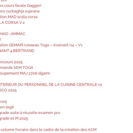
es cours favale Gaggeri
xpro curbaghja suprana
tion MAD scola corsa
OLA CORSA V.2
de MAD -AMMAC
I
stion GEMAPI ruisseau Toga – Avenant n4 – V1
ENANT 4 BERTRAND
concours 2025
ommande SEM TOGA
groupement MAJ 2706 dgamr
INTERIEUR DU PERSONNEL DE LA CUISINE CENTRALE v2
ISCO 2025
2025
ien logé
rade suite à réussite examen pro
rade et PI 2025
volume horaire dans le cadre de la création des ACM