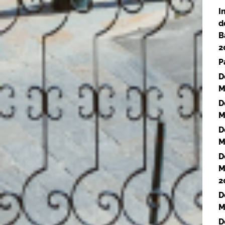
I
d
B
2
P
D
M
D
M
D
M
D
M
2
D
M
D