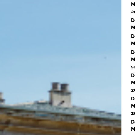
M
2
D
M
D
M
D
M
s
D
M
2
D
M
2
D
M