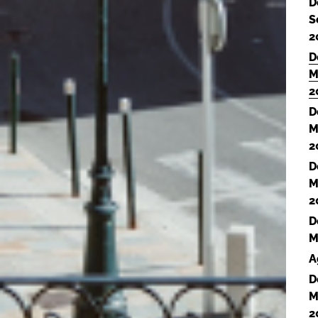
D
S
2
D
M
2
D
M
2
D
M
2
D
M
A
D
M
2