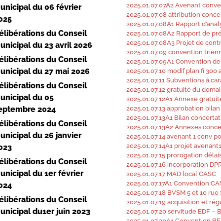
2025.01.07.07A2 Avenant conven
unicipal du 06 février
2025.01.07.08 attribution conce
025
2025.01.07.08A1 Rapport d’anal
élibérations du Conseil
2025.01.07.08A2 Rapport de prés
2025.01.07.08A3 Projet de con
unicipal du 23 avril 2026
2025.01.07.09 convention trien
élibérations du Conseil
2025.01.07.09A1 Convention de
unicipal du 27 mai 2026
2025.01.07.10 modif plan fi 300 
2025.01.07.11 Subventions à car
élibérations du Conseil
2025.01.07.12 gratuité du doma
unicipal du 05
2025.01.07.12A1 Annexe gratuit
eptembre 2024
2025.01.07.13 approbation bilan
2025.01.07.13A1 Bilan concertat
élibérations du Conseil
2025.01.07.13A2 Annexes conce
unicipal du 26 janvier
2025.01.07.14 avenant 1 conv p
2025.01.07.14A1 projet avenan
023
2025.01.07.15 prorogation délai
élibérations du Conseil
2025.01.07.16 incorporation DPR
unicipal du 1er février
2025.01.07.17 MAD local CASC
2025.01.07.17A1 Convention C
024
2025.01.07.18 BVSM 5 et 10 rue
élibérations du Conseil
2025.01.07.19 acquisition et rég
unicipal du1er juin 2023
2025.01.07.20 servitude EDF – 
2025.01.07.20A1 Convention BE