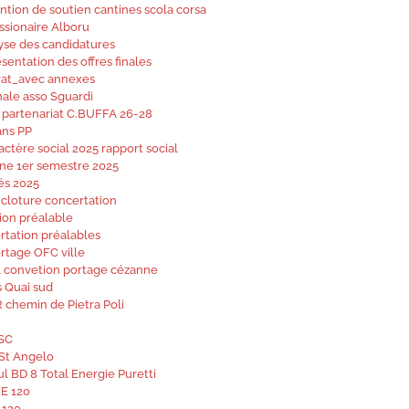
tion de soutien cantines scola corsa
ssionaire Alboru
yse des candidatures
entation des offres finales
trat_avec annexes
nale asso Sguardi
 partenariat C.BUFFA 26-28
ans PP
actère social 2025 rapport social
ine 1er semestre 2025
és 2025
 cloture concertation
ion préalable
rtation préalables
ortage OFC ville
t1 convetion portage cézanne
s Quai sud
 chemin de Pietra Poli
ASC
 St Angelo
ul BD 8 Total Energie Puretti
BE 120
 120