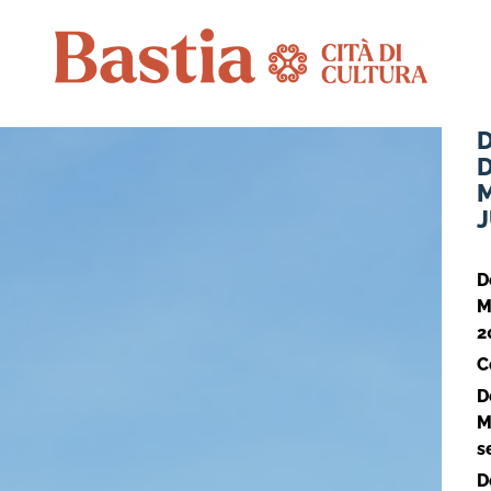
M
J
D
M
2
C
D
M
s
D