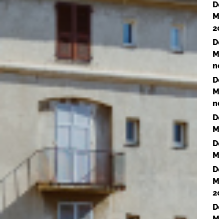
D
M
2
D
M
n
D
M
n
D
M
D
M
D
M
2
D
M