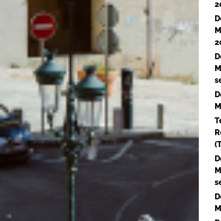
2
D
M
2
D
M
s
D
M
T
R
(
D
M
s
D
M