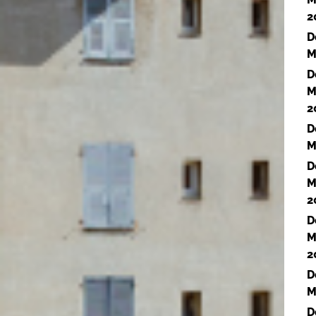
2
D
M
D
M
2
D
M
D
M
2
D
M
2
D
M
D